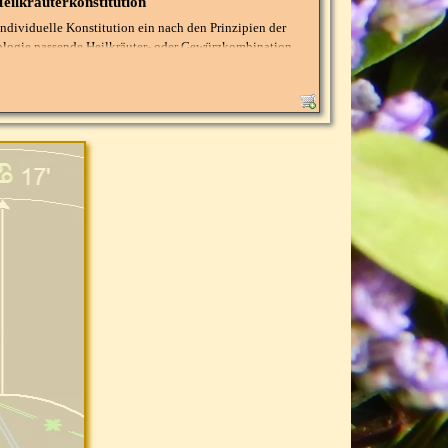
eilkräuterkonstitution
individuelle Konstitution ein nach den Prinzipien der
xakten Geburtsdaten mit minutengenauer Geburtszeit und
ologie passende Heilkräuter- oder Gewürzkombination.
auf Ihre Grundkonstitution in Kombination mit
nd kann deshalb bei Bedarf auch über einen längeren
n.
enauen Geburtsdaten, also auch die minutengenaue
ort.
 Kräuter und Tees müssen separat im Internet oder der
 werden.
ei mir im Shop. Diese sind nicht im Beratungspreis
endung erfolgt auf eigene Verantwortung. Bei ernsthafen
 oder Krankheiten konsultieren Sie bitte Ihren Arzt