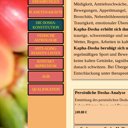
ERFAHRUNGEN
Müdigkeit, Antriebsschwäche, 
Bewegungen, Appetitmangel, t
PLANETEN-KRÄFTE
▼
Bronchitis, Nebenhöhlenentz
DIE DOSHA-
Traurigkeit, emotionaler Über
▼
KONSTITUTION
Kapha-Dosha erhöht sich du
traurige, schwermütige und no
VEDISCHE
▼
ASTROLOGIE
Wetter, Regen, Arbeiten in ka
Kapha-Dosha beruhigt sich m
ANTI-AGING-
▼
REMEDY-LISTEN
regelmäßigen Sport und Beweg
keine kalten Getränke, tagsü
KONTAKT
IMPRESSUM
danach schwitzen. Bei Überge
Entschlackung unter therapeut
AGB
QUALIFIKATION
Persönliche Dosha-Analyse
Ermittlung des persönlichen Dosha
Lebensführung, Sport- und Beweg
vermeiden oder fördern sollte, um 
249.00 €