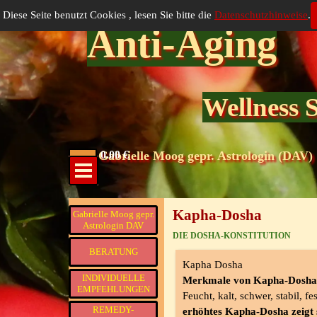
Direkt zum Seiteninhalt
Diese Seite benutzt Cookies , lesen Sie bitte die
Datenschutzhinweise
.
Anti-Aging
Wellness 
Menü überspringen
Gabrielle Moog gepr. Astrologin (DAV)
0.00 €
Menü überspringen
Menü überspringen
Kapha-Dosha
Gabrielle Moog gepr.
Astrologin DAV
DIE DOSHA-KONSTITUTION
BERATUNG
Kapha Dosha
INDIVIDUELLE
Merkmale von Kapha-Dosha
▼
EMPFEHLUNGEN
Feucht, kalt, schwer, stabil, f
REMEDY-
erhöhtes Kapha-Dosha zeigt 
▼