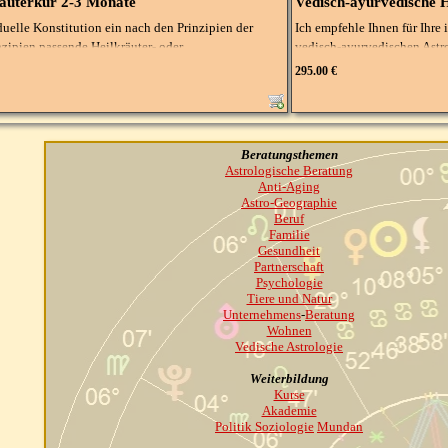
räuterkur 2-3 Monate
Vedisch-ayurvedische H
duelle Konstitution ein nach den Prinzipien der
Ich empfehle Ihnen für Ihre 
Hierfür benötige ich Ihre e
zipien passende Heilkräuter- oder
vedisch-ayurvedischen Astr
Geburtsort.
295.00 €
Dieses Mittel bezieht sich 
e aktuellen gesundheitlichen Dispositionen.
längerfristigen Transiten u
Zeitraum angewendet werde
 Geburtsdaten, also auch die minutengenaue
Beratungsthemen
Hierfür benötige ich Ihre g
Astrologische Beratung
Geburtszeit und den Geburts
Anti-Aging
es müssen separat im Internet oder der örtlichen
Astro-Geographie
stoffe erhalten Sie im Shop. Diese sind nicht im
Bitte beachten Sie, Gewürze,
Beruf
Familie
örtlichen Apotheke bestellt
Gesundheit
Partnerschaft
 erfolgt auf eigene Verantwortung. Bei ernsthafen
Räucherstoffe erhalten Sie b
Psychologie
 Krankheiten konsultieren Sie bitte Ihren Arzt
enthalten.
Tiere und Natur
Unternehmens
-
Beratung
Wohnen
Bitte beachten Sie, die Anw
Vedische Astrologie
Nebenwirkungen, Beschwerden
oder Therapeuten.
Weiterbildung
Kurse
Akademie
Politik Soziologie
Mundan