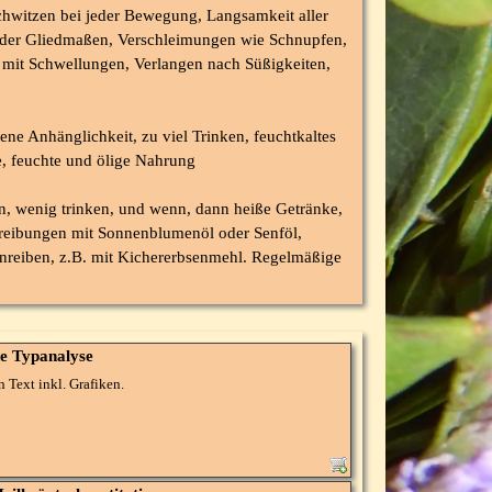
chwitzen bei jeder Bewegung, Langsamkeit aller
 der Gliedmaßen, Verschleimungen wie Schnupfen,
it Schwellungen, Verlangen nach Süßigkeiten,
ne Anhänglichkeit, zu viel Trinken, feuchtkaltes
e, feuchte und ölige Nahrung
, wenig trinken, und wenn, dann heiße Getränke,
nreibungen mit Sonnenblumenöl oder Senföl,
nreiben, z.B. mit Kichererbsenmehl. Regelmäßige
he Typanalyse
n Text inkl. Grafiken.
 Prinzipien der vedischen Astrologie und erarbeitet die
llen gesundheitlichen Energie. Dabei werden Aspekte der
tshaus" und spezielle Wirkpunkte nach der vedischen
 das Gesundheits-Dosha analysiert.