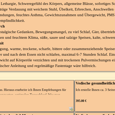
Lethargie, Schweregefühl des Körpers, allgemeine Blässe, sofortiges S
räge Verdauung mit weichem Stuhl, Übelkeit, Erbrechen, Anschwellen
ündungen, feuchtes Asthma, Gewichtszunahmen und Übergewicht, PMS m
empfindlichkeit.
rch
stalgische Gedanken, Bewegungsmangel, zu viel Schlaf, Gier, übertriebe
lten und feuchtem Klima, süße, saure und salzige Speisen, kalte, schwer
it
ung, warme, trockene, scharfe, bittere oder zusammenziehende Speisen
ber und nach dem Essen nicht schlafen, maximal 6-7 Stunden Schlaf. Ei
wicht auf Körperöle verzichten und mit trockenen Pulvermischungen ei
ischer Anleitung und regelmäßige Fastentage wäre hilfreich.
Vedische gesundheitlic
s. Hieraus erarbeite ich Ihnen Empfehungen für
Ich erstelle Ihnen ca. 3 Seite
ungsarten, optimalen Tagesablauf. Was man
die eigene Energie zu verbessern.
Die Anaylse erfolgt nach den
395.00 €
Grundstruktur der individue
Planeten auf das "Gesundhei
Konstitutionsanalyse, sowie